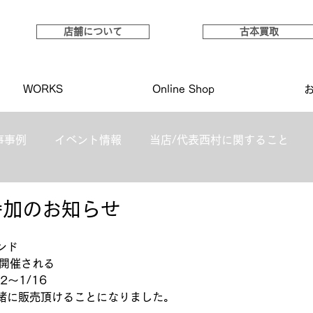
店舗について
古本買取
WORKS
Online Shop
事事例
イベント情報
当店/代表西村に関すること
P 参加のお知らせ
ンド
の開催される
22〜1/16
緒に販売頂けることになりました。