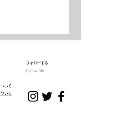
が丘ってフリーダム？ ―
に込められた想いとは―
​フォローする
Follow Me
について
について