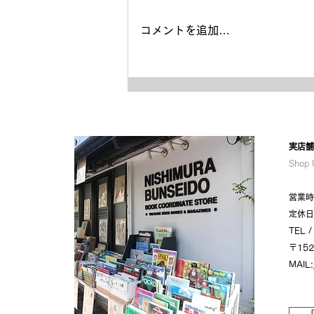
コメントを追加…
2024年3月9日(土)「ウド様
おねが～い‼」出演
​実店
Shop 
営業時間
定休日
TEL 
〒15
MAIL: