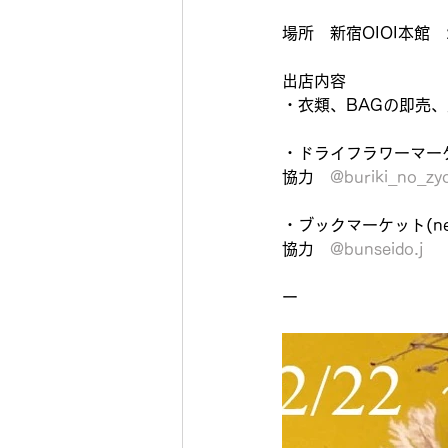
場所　新宿OIOI本館　
出店内容
・衣類、BAGの即売
・ドライフラワーマー
協力　
@buriki_no_zyo
・ブックマーケット(ne
協力　
@bunseido.j
ー