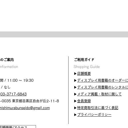
自由が丘は、映画の街であっ
自由
た
地名
舗のご案内
​ご利用ガイド
Information
Shopping Guide
▶︎
店舗概要
 / 11:00 〜 19:30
▶︎
ディスプレイ用書籍のオーダー
 / なし
▶︎
ディスプレイ用書籍のレンタル
/
03-3717-6843
▶︎
メディア掲載・取材に関して
2-0035 東京都目黒区自由が丘2-11-8
▶︎
会員登録
nishimurabunseido@gmail.com
▶︎
特定商取引法に基づく表記
▶︎
プライバシーポリシー
店舗情報/アクセス