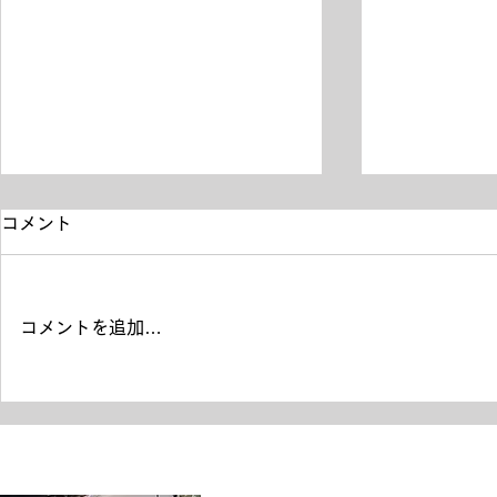
コメント
コメントを追加…
日経テレ東大学 YouTube撮
星乃珈琲 
影背景にご使用頂きました。
店様のディ
書籍を利用