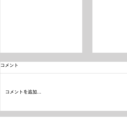
コメント
コメントを追加…
ラジオ出演
本棚のある撮影スペース をお
探しの方へ