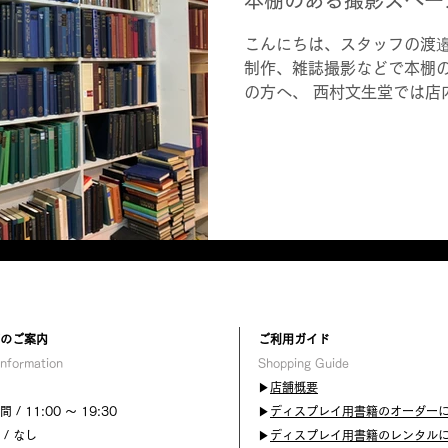
こんにちは、スタッフの渡邉
制作、雑誌撮影などで本棚
の方へ、 西村文生堂では店
ししています📸 近年、かな
仕事依頼を頂いてきましたが、
舗のご案内
​ご利用ガイド
Information
Shopping Guide
▶︎
店舗概要
 / 11:00 〜 19:30
▶︎
ディスプレイ用書籍のオーダー
 / なし
▶︎
ディスプレイ用書籍のレンタル