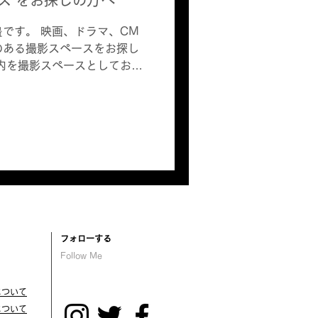
です。 映画、ドラマ、CM
のある撮影スペースをお探し
内を撮影スペースとしてお貸
りの頻度で テレビやCMのお
...
​フォローする
Follow Me
について
について